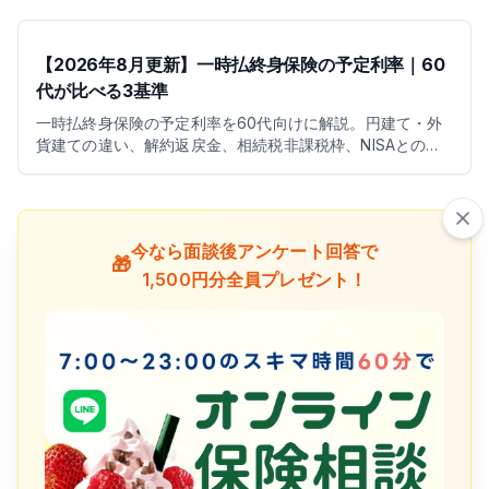
【2026年8月更新】一時払終身保険の予定利率｜60
代が比べる3基準
一時払終身保険の予定利率を60代向けに解説。円建て・外
貨建ての違い、解約返戻金、相続税非課税枠、NISAとの使
い分けを3基準で整理します。
今なら面談後アンケート回答で
🎁
1,500円分全員プレゼント！