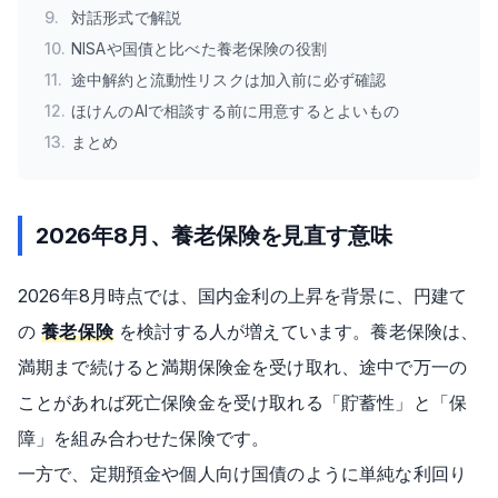
9
.
対話形式で解説
10
.
NISAや国債と比べた養老保険の役割
11
.
途中解約と流動性リスクは加入前に必ず確認
12
.
ほけんのAIで相談する前に用意するとよいもの
13
.
まとめ
2026年8月、養老保険を見直す意味
2026年8月時点では、国内金利の上昇を背景に、円建て
の
養老保険
を検討する人が増えています。養老保険は、
満期まで続けると満期保険金を受け取れ、途中で万一の
ことがあれば死亡保険金を受け取れる「貯蓄性」と「保
障」を組み合わせた保険です。
一方で、定期預金や個人向け国債のように単純な利回り