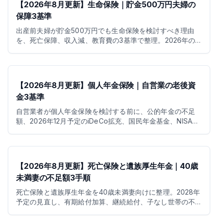
【2026年8月更新】生命保険｜貯金500万円夫婦の
保障3基準
出産前夫婦が貯金500万円でも生命保険を検討すべき理由
を、死亡保障、収入減、教育費の3基準で整理。2026年の
育休給付、児童手当、控除も確認します。
【2026年8月更新】個人年金保険｜自営業の老後資
金3基準
自営業者が個人年金保険を検討する前に、公的年金の不足
額、2026年12月予定のiDeCo拡充、国民年金基金、NISA、
控除を整理します。
【2026年8月更新】死亡保険と遺族厚生年金｜40歳
未満妻の不足額3手順
死亡保険と遺族厚生年金を40歳未満妻向けに整理。2028年
予定の見直し、有期給付加算、継続給付、子なし世帯の不
足額を3手順で試算します。