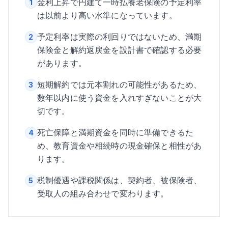
金利上昇で円建て一時払養老保険の予定利率
1
は以前より高い水準になっています。
予定利率は実際の利回りではないため、満期
2
保険金と解約返戻金を設計書で確認する必要
があります。
短期解約では元本割れの可能性があるため、
3
数年以内に使う資金を入れすぎないことが大
切です。
死亡保障と満期資金を同時に準備できるた
4
め、教育資金や相続時の現金確保と相性があ
ります。
税制優遇や課税関係は、契約者、被保険者、
5
受取人の組み合わせで変わります。