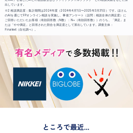
出しています。
※2 相談満足度：集計期間は2024年度（2024年4月1日〜2025年3月31日）です。ほけん
のAIを通じてFPオンライン相談を実施し、事後アンケート（設問：相談全体の満足度）に
ご回答いただいたお客様（有効回答数（N数）：N=（有効回答数））のうち、「満足」ま
たは「やや満足」と回答された割合を満足度として算出しています。調査主体：
Finatext（自社調べ）。