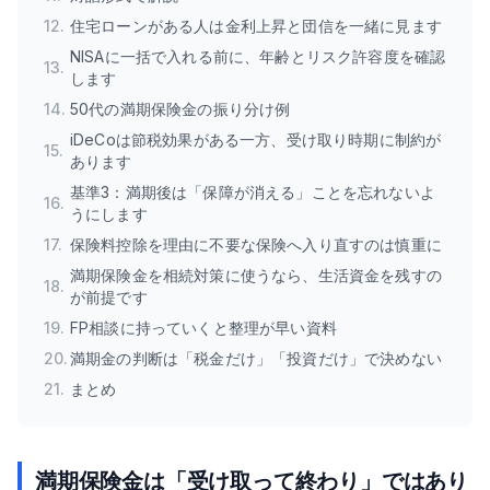
12
.
住宅ローンがある人は金利上昇と団信を一緒に見ます
NISAに一括で入れる前に、年齢とリスク許容度を確認
13
.
します
14
.
50代の満期保険金の振り分け例
iDeCoは節税効果がある一方、受け取り時期に制約が
15
.
あります
基準3：満期後は「保障が消える」ことを忘れないよ
16
.
うにします
17
.
保険料控除を理由に不要な保険へ入り直すのは慎重に
満期保険金を相続対策に使うなら、生活資金を残すの
18
.
が前提です
19
.
FP相談に持っていくと整理が早い資料
20
.
満期金の判断は「税金だけ」「投資だけ」で決めない
21
.
まとめ
満期保険金は「受け取って終わり」ではあり