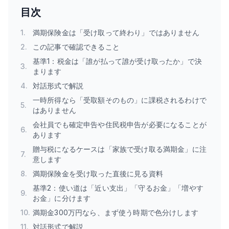
目次
1
.
満期保険金は「受け取って終わり」ではありません
2
.
この記事で確認できること
基準1：税金は「誰が払って誰が受け取ったか」で決
3
.
まります
4
.
対話形式で解説
一時所得なら「受取額そのもの」に課税されるわけで
5
.
はありません
会社員でも確定申告や住民税申告が必要になることが
6
.
あります
贈与税になるケースは「家族で受け取る満期金」に注
7
.
意します
8
.
満期保険金を受け取った直後に見る資料
基準2：使い道は「近い支出」「守るお金」「増やす
9
.
お金」に分けます
10
.
満期金300万円なら、まず使う時期で色分けします
11
.
対話形式で解説