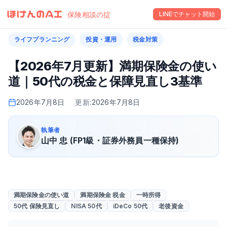
保険相談の掟
LINEでチャット開始
ライフプランニング
投資・運用
税金対策
【2026年7月更新】満期保険金の使い
道｜50代の税金と保障見直し3基準
2026年7月8日
更新:
2026年7月8日
執筆者
山中 忠 (FP1級・証券外務員一種保持)
満期保険金の使い道
満期保険金 税金
一時所得
50代 保険見直し
NISA 50代
iDeCo 50代
老後資金