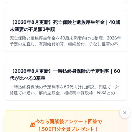
控除を整理します。
【2026年8月更新】死亡保険と遺族厚生年金｜40歳
未満妻の不足額3手順
死亡保険と遺族厚生年金を40歳未満妻向けに整理。2028年
予定の見直し、有期給付加算、継続給付、子なし世帯の不
足額を3手順で試算します。
【2026年8月更新】一時払終身保険の予定利率｜60
代が比べる3基準
一時払終身保険の予定利率を60代向けに解説。円建て・外
貨建ての違い、解約返戻金、相続税非課税枠、NISAとの使
い分けを3基準で整理します。
今なら面談後アンケート回答で
🎁
1,500円分全員プレゼント！