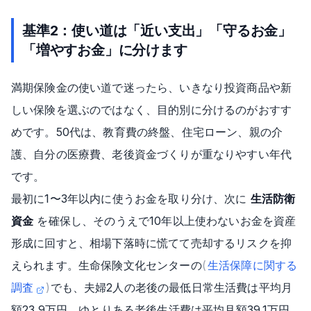
基準2：使い道は「近い支出」「守るお金」
「増やすお金」に分けます
満期保険金の使い道で迷ったら、いきなり投資商品や新
しい保険を選ぶのではなく、目的別に分けるのがおすす
めです。50代は、教育費の終盤、住宅ローン、親の介
護、自分の医療費、老後資金づくりが重なりやすい年代
です。
最初に1〜3年以内に使うお金を取り分け、次に
生活防衛
資金
を確保し、そのうえで10年以上使わないお金を資産
形成に回すと、相場下落時に慌てて売却するリスクを抑
えられます。生命保険文化センターの
(
生活保障に関する
調査
)
でも、夫婦2人の老後の最低日常生活費は平均月
額23.9万円、ゆとりある老後生活費は平均月額39.1万円