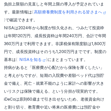
負担上限額の見直しと年間上限の導入が予定されていま
す。最新情報は
(
高額療養費制度を利用される皆さまへ
)
で確認できます。
NISAは2024年から制度が恒久化され、つみたて投資枠
は年間120万円、成長投資枠は年間240万円、合計で年間
360万円まで利用できます。非課税保有限度額は1,800万
円で、成長投資枠はそのうち1,200万円までです。制度の
基本は
(
NISAを知る
)
にまとまっています。
持病があると「医療費が心配だから保険を厚くしたい」
と考えがちですが、短期の入院費や差額ベッド代は預貯
金で備え、死亡・就業不能のように家計への影響が大き
いリスクは保険で備える、という分担が現実的です。
iDeCoは原則60歳まで引き出せないため、老後資金向け
と割り切り、教育費や近い将来の医療費には預貯金や