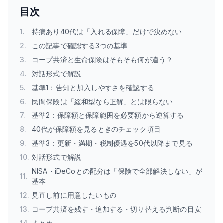
目次
1
.
持病あり40代は「入れる保障」だけで決めない
2
.
この記事で確認する3つの基準
3
.
コープ共済と生命保険はそもそも何が違う？
4
.
対話形式で解説
5
.
基準1：告知と加入しやすさを確認する
6
.
民間保険は「緩和型なら正解」とは限らない
7
.
基準2：保障額と保障範囲を必要額から逆算する
8
.
40代が保障額を見るときのチェック項目
9
.
基準3：更新・満期・税制優遇を50代以降まで見る
10
.
対話形式で解説
NISA・iDeCoとの配分は「保険で全部解決しない」が
11
.
基本
12
.
見直し前に用意したいもの
13
.
コープ共済を残す・追加する・切り替える判断の目安
14
.
まとめ