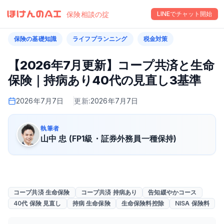
保険相談の掟
LINEでチャット開始
保険の基礎知識
ライフプランニング
税金対策
【2026年7月更新】コープ共済と生命
保険｜持病あり40代の見直し3基準
2026年7月7日
更新:
2026年7月7日
執筆者
山中 忠 (FP1級・証券外務員一種保持)
コープ共済 生命保険
コープ共済 持病あり
告知緩やかコース
40代 保険 見直し
持病 生命保険
生命保険料控除
NISA 保険料