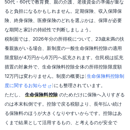
50代・60代で教育費、親の介護、老後資金の準備が重な
ると負担になるかもしれません。定期保険、収入保障保
険、終身保険、医療保険のどれを選ぶかは、保障が必要
な期間と家計の持続性で判断しましょう。
税制面では、2026年分の所得税について、23歳未満の扶
養親族がいる場合、新制度の一般生命保険料控除の適用
限度額が4万円から6万円へ拡充されます。住民税は拡充
措置の対象外で、生命保険料控除全体の所得控除限度額
12万円は変わりません。制度の概要は
(
生命保険料控除制
度に関するお知らせ
)
にも整理されています。
ただし、
生命保険料控除
のためだけに保険へ入りすぎる
のは本末転倒です。控除で戻る税額より、長年払い続け
る保険料のほうが大きくなりやすいからです。控除はあ
くまで結果として活用するもの、と考えるのが安全で