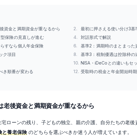
老後資金と満期資金が重なるから
2
.
最初に押さえる使い分け3基
蓄型保険の見直しが進む
4
.
対話形式で解説
ならすなら個人年金保険
6
.
基準2：満期時のまとまった
ック項目
8
.
基準3：税制優遇は控除枠の
10
.
NISA・iDeCoとの違いも
べき順番が変わる
12
.
受取時の税金と年金開始時
のは老後資金と満期資金が重なるから
住宅ローンの残り、子どもの独立、親の介護、自分たちの老後
険と養老保険
のどちらを選ぶべきか迷う人が増えています。