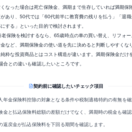
亡くなった場合は死亡保険金、満期まで生存していれば満期保
があり、50代では「60代前半に教育費の残りを払う」「退
部にする」といった目的で検討されます。
の養老保険を検討するなら、65歳時点の車の買い替え、リフォ
資金など、満期保険金の使い道を先に決めると判断しやすくな
、純粋な投資商品とはコスト構造が違います。満期保険金だけ
た場合との違いも確認したいところです。
契約前に確認したいチェック項目
人年金保険料控除の対象となる条件や税制適格特約の有無を確
険金と払込保険料総額の差額だけでなく、満期時の税金も確認
の返戻金が払込保険料を下回る期間を確認します。