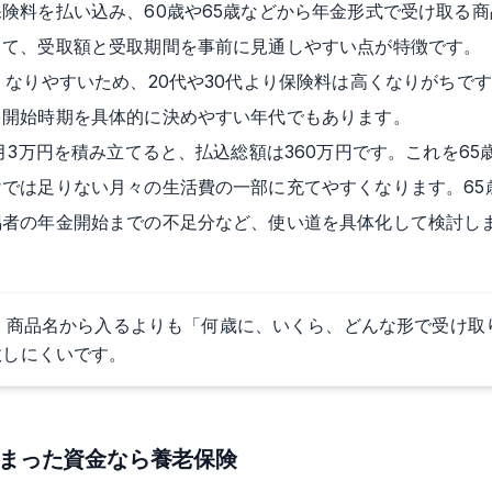
険料を払い込み、60歳や65歳などから年金形式で受け取る
って、受取額と受取期間を事前に見通しやすい点が特徴です。
くなりやすいため、20代や30代より保険料は高くなりがちで
り開始時期を具体的に決めやすい年代でもあります。
で月3万円を積み立てると、払込総額は360万円です。これを6
では足りない月々の生活費の一部に充てやすくなります。65
偶者の年金開始までの不足分など、使い道を具体化して検討し
、商品名から入るよりも「何歳に、いくら、どんな形で受け取
敗しにくいです。
とまった資金なら養老保険