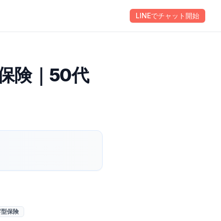
Behavior Leads
ほけんのAI
会社情報
LINEでチャット開始
お問い合わせ
保険｜50代
蓄型保険