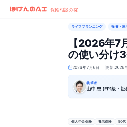
by Finatext
保険相談の掟
ライフプランニング
投資・運
【2026年
の使い分け3
2026年7月6日
更新:
2026
執筆者
山中 忠 (FP1級・
個人年金保険
養老保険
50代