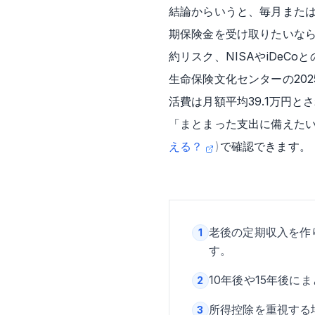
結論からいうと、毎月また
期保険金を受け取りたいなら
約リスク、NISAやiDe
生命保険文化センターの20
活費は月額平均39.1万円
「まとまった支出に備えた
える？
)
で確認できます。
老後の定期収入を作
1
す。
10年後や15年後
2
所得控除を重視する
3