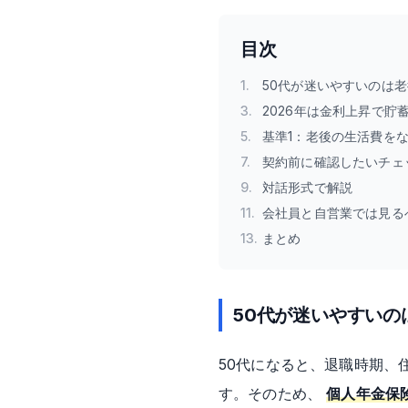
目次
1
.
50代が迷いやすいのは
3
.
2026年は金利上昇で貯
5
.
基準1：老後の生活費を
7
.
契約前に確認したいチェ
9
.
対話形式で解説
11
.
会社員と自営業では見る
13
.
まとめ
50代が迷いやすい
50代になると、退職時期、
す。そのため、
個人年金保