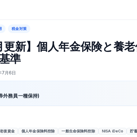
用
税金対策
7月更新】個人年金保険と養老
基準
年7月6日
証券外務員一種保持)
 老後資金
個人年金保険料控除
一般生命保険料控除
NISA iDeCo
貯