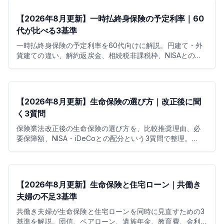
【2026年8月更新】一時払終身保険の予定利率｜60
代が比べる3基準
一時払終身保険の予定利率を60代向けに解説。円建て・外
貨建ての違い、解約返戻金、相続税非課税枠、NISAとの使
い分けを3基準で整理します。
【2026年8月更新】生命保険の選び方｜改正後に聞
く3質問
保険業法改正後の生命保険の選び方を、比較推奨理由、必
要保障額、NISA・iDeCoとの配分という3質問で整理。
2026年の控除や医療制度改正も踏まえて解説します。
【2026年8月更新】生命保険と住宅ローン｜共働き
夫婦の不足3基準
共働き夫婦が生命保険と住宅ローンを同時に見直すための3
基準を解説。団信、ペアローン、遺族年金、教育費、金利