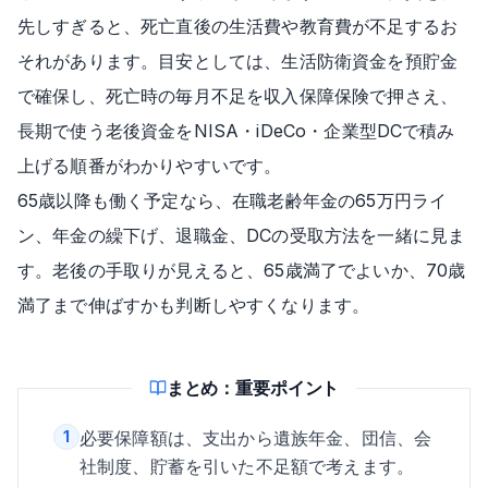
先しすぎると、死亡直後の生活費や教育費が不足するお
それがあります。目安としては、生活防衛資金を預貯金
で確保し、死亡時の毎月不足を収入保障保険で押さえ、
長期で使う老後資金をNISA・iDeCo・企業型DCで積み
上げる順番がわかりやすいです。
65歳以降も働く予定なら、在職老齢年金の65万円ライ
ン、年金の繰下げ、退職金、DCの受取方法を一緒に見ま
す。老後の手取りが見えると、65歳満了でよいか、70歳
満了まで伸ばすかも判断しやすくなります。
まとめ：重要ポイント
1
必要保障額は、支出から遺族年金、団信、会
社制度、貯蓄を引いた不足額で考えます。