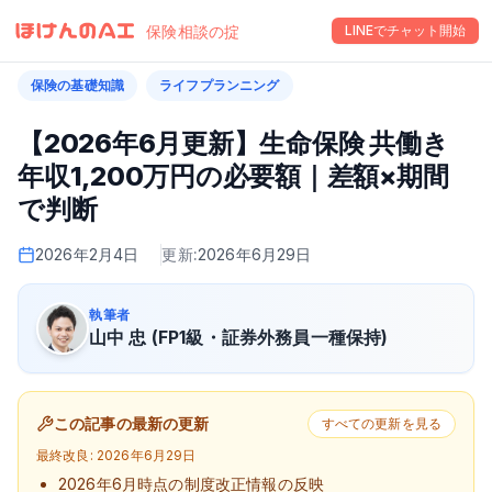
保険相談の掟
LINEでチャット開始
保険の基礎知識
ライフプランニング
【2026年6月更新】生命保険 共働き
年収1,200万円の必要額｜差額×期間
で判断
2026年2月4日
更新:
2026年6月29日
執筆者
山中 忠 (FP1級・証券外務員一種保持)
この記事の最新の更新
すべての更新を見る
最終改良:
2026年6月29日
2026年6月時点の制度改正情報の反映