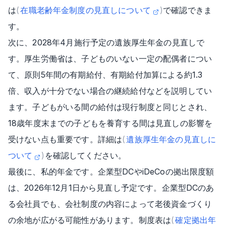
は
(
在職老齢年金制度の見直しについて
)
で確認できま
す。
次に、2028年4月施行予定の遺族厚生年金の見直しで
す。厚生労働省は、子どものいない一定の配偶者につい
て、原則5年間の有期給付、有期給付加算による約1.3
倍、収入が十分でない場合の継続給付などを説明してい
ます。子どもがいる間の給付は現行制度と同じとされ、
18歳年度末までの子どもを養育する間は見直しの影響を
受けない点も重要です。詳細は
(
遺族厚生年金の見直しに
ついて
)
を確認してください。
最後に、私的年金です。企業型DCやiDeCoの拠出限度額
は、2026年12月1日から見直し予定です。企業型DCのあ
る会社員でも、会社制度の内容によって老後資金づくり
の余地が広がる可能性があります。制度表は
(
確定拠出年