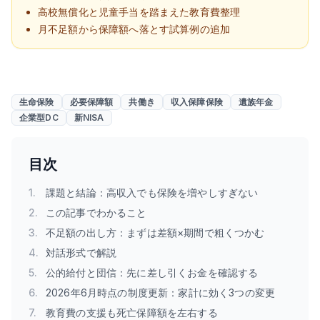
高校無償化と児童手当を踏まえた教育費整理
月不足額から保障額へ落とす試算例の追加
生命保険
必要保障額
共働き
収入保障保険
遺族年金
企業型DC
新NISA
目次
1
.
課題と結論：高収入でも保険を増やしすぎない
2
.
この記事でわかること
3
.
不足額の出し方：まずは差額×期間で粗くつかむ
4
.
対話形式で解説
5
.
公的給付と団信：先に差し引くお金を確認する
6
.
2026年6月時点の制度更新：家計に効く3つの変更
7
.
教育費の支援も死亡保障額を左右する