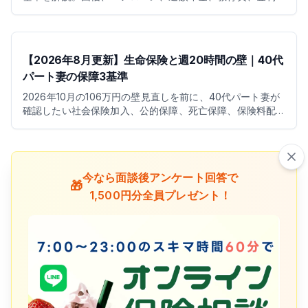
上昇時の保険料まで整理します。
【2026年8月更新】生命保険と週20時間の壁｜40代
パート妻の保障3基準
2026年10月の106万円の壁見直しを前に、40代パート妻が
確認したい社会保険加入、公的保障、死亡保障、保険料配
分、NISA・iDeCoの考え方を整理します。
今なら面談後アンケート回答で
🎁
1,500円分全員プレゼント！