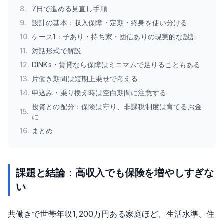
8
.
7日で進める見直し手順
9
.
設計の基本：収入保障・定期・終身を使い分ける
10
.
ケース1：子あり・持ち家・団信ありの現実的な設計
11
.
対話形式で解説
12
.
DINKs・賃貸なら保障はミニマムで足りることもある
13
.
片働き期間は短期上乗せで考える
14
.
申込み・乗り換え時は空白期間に注意する
投資との配分：保険は守り、非課税制度は育てるお金
15
.
に
16
.
まとめ
課題と結論：高収入でも保険を増やしすぎな
い
共働きで世帯年収1,200万円ある家庭ほど、生活水準、住