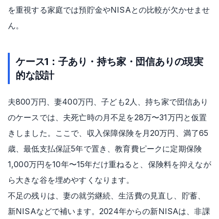
を重視する家庭では預貯金やNISAとの比較が欠かせませ
ん。
ケース1：子あり・持ち家・団信ありの現実
的な設計
夫800万円、妻400万円、子ども2人、持ち家で団信あり
のケースでは、夫死亡時の月不足を28万〜31万円と仮置
きしました。ここで、収入保障保険を月20万円、満了65
歳、最低支払保証5年で置き、教育費ピークに定期保険
1,000万円を10年〜15年だけ重ねると、保険料を抑えなが
ら大きな谷を埋めやすくなります。
不足の残りは、妻の就労継続、生活費の見直し、貯蓄、
新NISAなどで補います。2024年からの新NISAは、非課