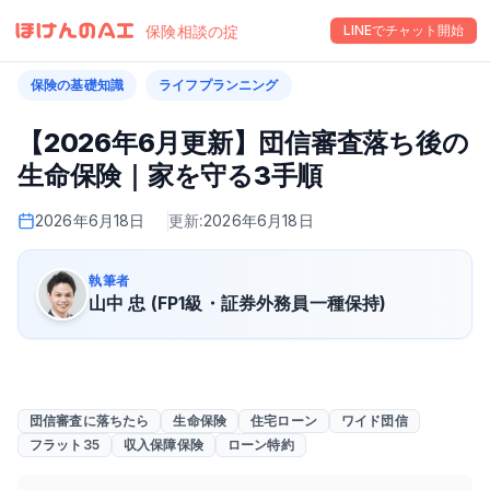
保険相談の掟
LINEでチャット開始
保険の基礎知識
ライフプランニング
【2026年6月更新】団信審査落ち後の
生命保険｜家を守る3手順
2026年6月18日
更新:
2026年6月18日
執筆者
山中 忠 (FP1級・証券外務員一種保持)
団信審査に落ちたら
生命保険
住宅ローン
ワイド団信
フラット35
収入保障保険
ローン特約