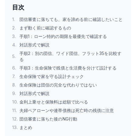
目次
1
.
団信審査に落ちても、家を諦める前に確認したいこと
2
.
まず動く前に確認するもの
3
.
手順1：ローン特約の期限を最優先で確認する
4
.
対話形式で解説
手順2：別の団信、ワイド団信、フラット35を比較す
5
.
る
6
.
手順3：生命保険で残債と生活費を分けて設計する
7
.
生命保険で家を守る設計チェック
8
.
生命保険は団信の完全な代わりではない
9
.
対話形式で解説
10
.
金利上乗せと保険料は総額で比べる
11
.
夫婦ペアローンや連帯債務は死亡時の残債に注意
12
.
団信審査に落ちた後のNG行動
13
.
まとめ