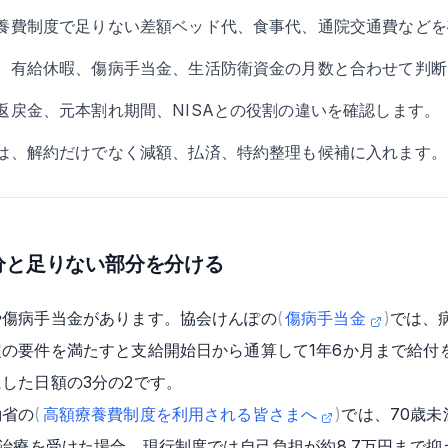
養費制度で足りない差額ベッド代、食事代、通院交通費などを
、有給休暇、傷病手当金、生活防衛資金の月数と合わせて判断
返戻金、元本割れ期間、NISAとの役割の違いを確認します。
は、解約だけでなく減額、払済、特約整理も候補に入れます。
分と足りない部分を分ける
や傷病手当金があります。協会けんぽの
(
傷病手当金
)
では、
の要件を満たすと支給開始日から通算して1年6か月まで給付
した日額の3分の2です。
働省の
(
高額療養費制度を利用される皆さまへ
)
では、70歳未
の治療を受けた場合、現行制度では自己負担が約8.7万円まで