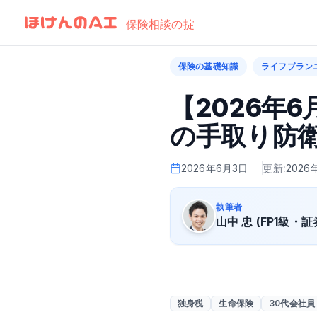
by Finatext
保険相談の掟
保険の基礎知識
ライフプラン
【2026年
の手取り防衛
2026年6月3日
更新:
2026
執筆者
山中 忠 (FP1級・
独身税
生命保険
30代会社員