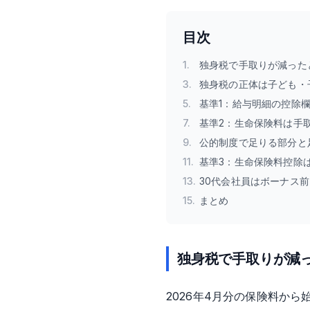
目次
1
.
独身税で手取りが減った
3
.
独身税の正体は子ども・
5
.
基準1：給与明細の控除
7
.
基準2：生命保険料は手
9
.
公的制度で足りる部分と
11
.
基準3：生命保険料控除
13
.
30代会社員はボーナス
15
.
まとめ
独身税で手取りが減っ
2026年4月分の保険料か