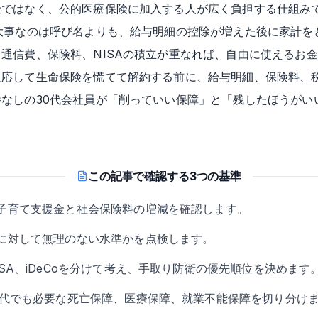
金ではなく、公的医療保険に加入する人が広く負担する仕組み
大事なのは呼び名よりも、給与明細の控除が増えた後に家計を
通信費、保険料、NISAの積立が重なれば、自由に使えるお
反応して生命保険を慌てて解約する前に、給与明細、保険料、
なしの30代会社員が「削っていい保障」と「残したほうがい
この記事で確認する3つの基準
子育て支援金と社会保険料の増減を確認します。
に対して無理のない水準かを点検します。
SA、iDeCoを分けて考え、手取り防衛の優先順位を決めます
0代でも必要な死亡保障、医療保障、就業不能保障を切り分け