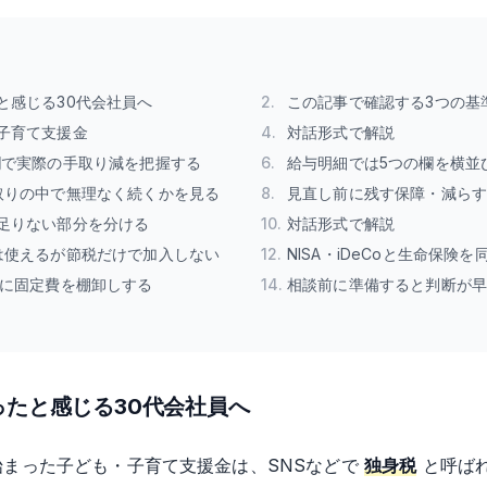
と感じる30代会社員へ
2
.
この記事で確認する3つの基
子育て支援金
4
.
対話形式で解説
欄で実際の手取り減を把握する
6
.
給与明細では5つの欄を横並
取りの中で無理なく続くかを見る
8
.
見直し前に残す保障・減ら
足りない部分を分ける
10
.
対話形式で解説
は使えるが節税だけで加入しない
12
.
NISA・iDeCoと生命保険
前に固定費を棚卸しする
14
.
相談前に準備すると判断が
たと感じる30代会社員へ
ら始まった子ども・子育て支援金は、SNSなどで
独身税
と呼ば