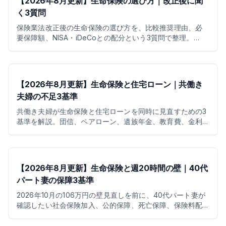
【2026年8月更新】生命保険の選び方｜改正後に聞
く3質問
保険業法改正後の生命保険の選び方を、比較推奨理由、必
要保障額、NISA・iDeCoとの配分という3質問で整理。
2026年の控除や医療制度改正も踏まえて解説します。
【2026年8月更新】生命保険と住宅ローン｜共働き
夫婦の不足3基準
共働き夫婦が生命保険と住宅ローンを同時に見直すための3
基準を解説。団信、ペアローン、遺族年金、教育費、金利
上昇時の保険料まで整理します。
【2026年8月更新】生命保険と週20時間の壁｜40代
パート妻の保障3基準
2026年10月の106万円の壁見直しを前に、40代パート妻が
確認したい社会保険加入、公的保障、死亡保障、保険料配
分、NISA・iDeCoの考え方を整理します。