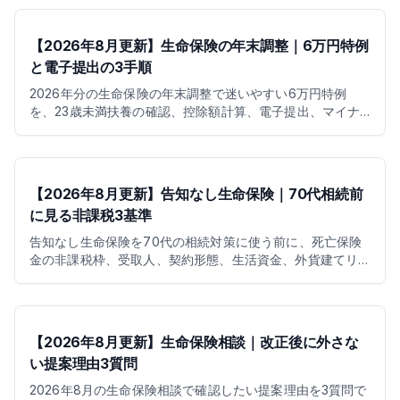
【2026年8月更新】生命保険の年末調整｜6万円特例
と電子提出の3手順
2026年分の生命保険の年末調整で迷いやすい6万円特例
を、23歳未満扶養の確認、控除額計算、電子提出、マイナ
ポータル連携、保険見直しの順に整理します。税金がいく
ら戻るのか、紙の控除証明書をどう扱うか、保険を増やす
前の判断軸までわかります。
【2026年8月更新】告知なし生命保険｜70代相続前
に見る非課税3基準
告知なし生命保険を70代の相続対策に使う前に、死亡保険
金の非課税枠、受取人、契約形態、生活資金、外貨建てリ
スク、家族トラブルの確認点を整理します。
【2026年8月更新】生命保険相談｜改正後に外さな
い提案理由3質問
2026年8月の生命保険相談で確認したい提案理由を3質問で