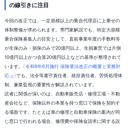
の線引きに注目
今回の改正では、一定規模以上の乗合代理店に上乗せの
体制整備が求められます。専門家解説でも、特定大規模
乗合保険募集人の目安として、直前事業年度の手数料等
が生保のみ・損保のみで20億円以上、生損兼営では片側
10億円以上かつ合算20億円以上などの基準が整理されて
います。
(
令和8年6月施行 保険業法改正の概要と実務対
応
)
でも、法令等遵守責任者、統括責任者、苦情処理体
制、兼業監視の重要性が解説されています。
読者に関係が深いのは、自動車販売店・修理工場・不動
産会社など、保険以外の本業を持つ窓口で保険を契約す
る場面です。たとえば車の修理と自動車保険の案内が同
じ窓口で行われる場合、修理費や保険金請求に関する説