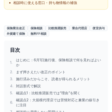
相談時に使える窓口・持ち物情報の補強
保険業法改正
保険相談
比較推奨販売
乗合代理店
便宜供与
外貨建て保険
無料FP相談
目次
はじめに：6月1日施行後、保険相談で何を見ればよい
1
.
か
2
.
まず押さえたい改正のポイント
3
.
施行済みだからこそ、読者が得られるメリット
4
.
対話形式で解説
5
.
確認点1：比較推奨販売では“理由”を聞く
確認点2：大規模代理店では苦情対応と兼業の線引き
6
.
に注目
7
.
相談前に用意したい質問リスト