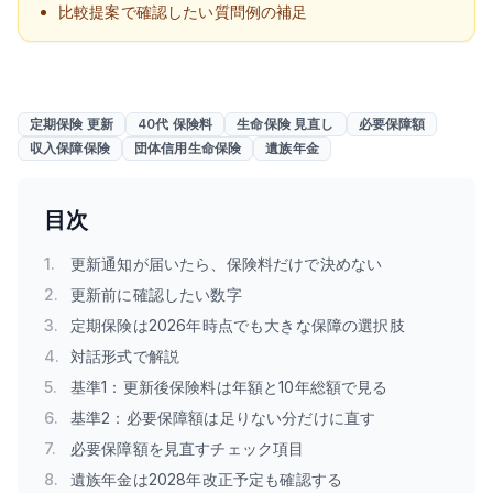
比較提案で確認したい質問例の補足
定期保険 更新
40代 保険料
生命保険 見直し
必要保障額
収入保障保険
団体信用生命保険
遺族年金
目次
1
.
更新通知が届いたら、保険料だけで決めない
2
.
更新前に確認したい数字
3
.
定期保険は2026年時点でも大きな保障の選択肢
4
.
対話形式で解説
5
.
基準1：更新後保険料は年額と10年総額で見る
6
.
基準2：必要保障額は足りない分だけに直す
7
.
必要保障額を見直すチェック項目
8
.
遺族年金は2028年改正予定も確認する