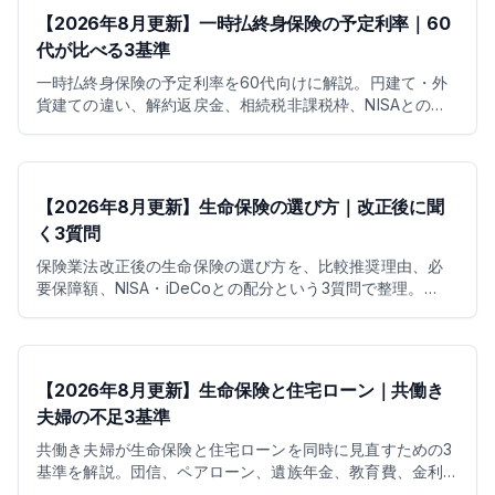
【2026年8月更新】一時払終身保険の予定利率｜60
代が比べる3基準
一時払終身保険の予定利率を60代向けに解説。円建て・外
貨建ての違い、解約返戻金、相続税非課税枠、NISAとの使
い分けを3基準で整理します。
【2026年8月更新】生命保険の選び方｜改正後に聞
く3質問
保険業法改正後の生命保険の選び方を、比較推奨理由、必
要保障額、NISA・iDeCoとの配分という3質問で整理。
2026年の控除や医療制度改正も踏まえて解説します。
【2026年8月更新】生命保険と住宅ローン｜共働き
夫婦の不足3基準
共働き夫婦が生命保険と住宅ローンを同時に見直すための3
基準を解説。団信、ペアローン、遺族年金、教育費、金利
上昇時の保険料まで整理します。