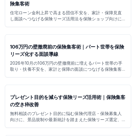
険集客術
住宅ローン金利上昇で高まる団信不安を、家計・保障見直
し面談へつなげる保険リーズ活用法を保険ショップ向けに
解説します。
106万円の壁撤廃前の保険集客術｜パート世帯を保険
リーズ化する面談導線
2026年10月の106万円の壁撤廃前に増えるパート世帯の手
取り・扶養不安を、家計と保障の面談につなげる保険集客
術を解説します。
プレゼント目的を減らす保険リーズ活用術｜保険集客
の空き枠改善
無料相談のプレゼント目的に悩む保険代理店・保険募集人
向けに、景品規制や最新統計を踏まえた保険リーズ選定、
事前情報活用、Behavior Leadsで空き枠を相談意欲のある
面談へ近づける保険集客術を解説します。予約数だけに偏