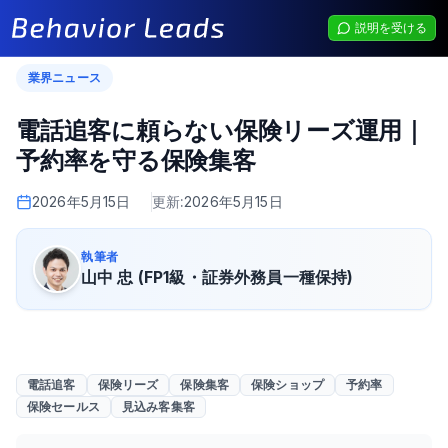
説明を受ける
業界ニュース
電話追客に頼らない保険リーズ運用｜
予約率を守る保険集客
2026年5月15日
更新:
2026年5月15日
執筆者
山中 忠 (FP1級・証券外務員一種保持)
電話追客
保険リーズ
保険集客
保険ショップ
予約率
保険セールス
見込み客集客