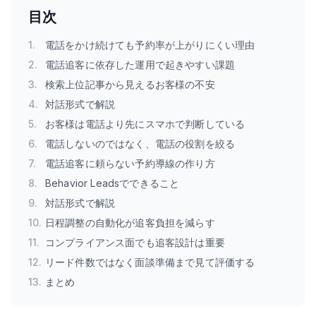
目次
1
.
電話をかけ続けても予約率が上がりにくい理由
2
.
電話追客に依存した運用で起きやすい課題
3
.
検索上位記事から見えるお客様の不安
4
.
対話形式で解説
5
.
お客様は電話より先にスマホで判断している
6
.
電話しないのではなく、電話の役割を絞る
7
.
電話追客に頼らない予約導線の作り方
8
.
Behavior Leadsでできること
9
.
対話形式で解説
10
.
日程調整の自動化が追客負担を減らす
11
.
コンプライアンス面でも追客設計は重要
12
.
リード件数ではなく面談準備まで見て評価する
13
.
まとめ