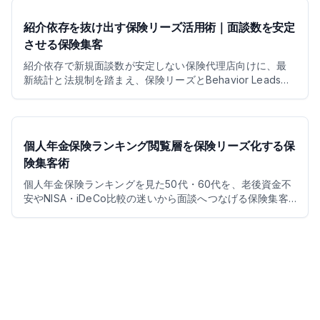
らないKPI設計まで実務目線で整理します。
紹介依存を抜け出す保険リーズ活用術｜面談数を安定
させる保険集客
紹介依存で新規面談数が安定しない保険代理店向けに、最
新統計と法規制を踏まえ、保険リーズとBehavior Leadsで
空き枠を面談化する保険集客設計を解説します。紹介、自
社発信、外部導線の役割分担も整理します。
個人年金保険ランキング閲覧層を保険リーズ化する保
険集客術
個人年金保険ランキングを見た50代・60代を、老後資金不
安やNISA・iDeCo比較の迷いから面談へつなげる保険集客
術を解説。最新統計、年代別ヒアリング、コンプライアン
ス、Behavior Leads活用まで整理します。